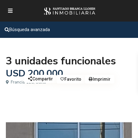
Búsqueda avanzada
Casas
3 unidades funcionales
USD 200.000
Compartir
Favorito
Imprimir
Francia 125, Salto