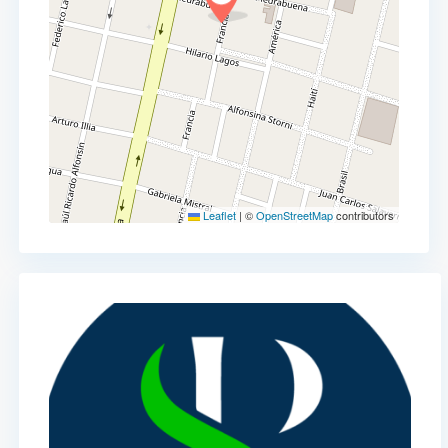
Leaflet
|
©
OpenStreetMap
contributors