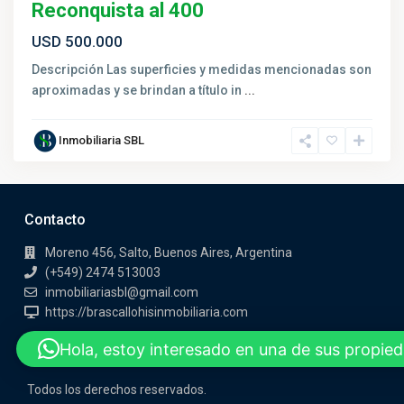
Reconquista al 400
USD 500.000
Descripción Las superficies y medidas mencionadas son
aproximadas y se brindan a título in
...
Inmobiliaria SBL
Contacto
Moreno 456, Salto, Buenos Aires, Argentina
(+549) 2474 513003
inmobiliariasbl@gmail.com
https://brascallohisinmobiliaria.com
Hola, estoy interesado en una de sus propie
Todos los derechos reservados.