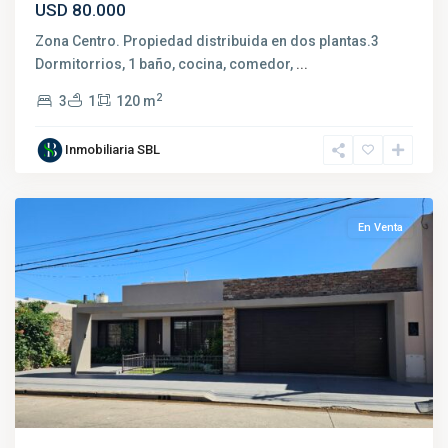
USD 80.000
Zona Centro. Propiedad distribuida en dos plantas.3
Dormitorrios, 1 baño, cocina, comedor,
...
2
3
1
120 m
Inmobiliaria SBL
Salto
En Venta